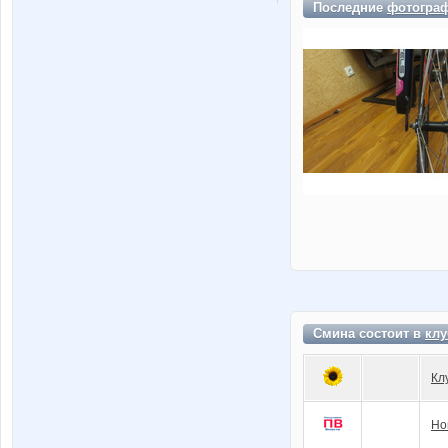
Последние
фотогра
Смина состоит в
клу
Кл
Но