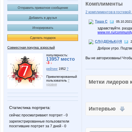
Комплименты
Отправить приватное сообщение
2 комплиментов в гостевой 
Добавить в друзья
Таша С
05.10.2021
Игнорировать
здравствуйте. разд
www.nn.ru/community
Сделать подарок
СЛ@ДЕНЬК@Я
Совместная покупка: взрослый
Доброе утро. Подтв
популярность:
Вы не авторизованы! Чтоб
13957 место
-3 ↓
рейтинг
1952
?
Привилегированный
пользователь
7
Метки лидеров
уровня
Статистика портрета:
Интервью
сейчас просматривают портрет - 0
зарегистрированные пользователи
посетившие портрет за 7 дней - 0