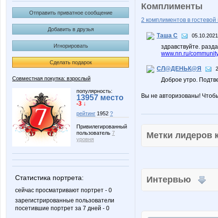
Комплименты
Отправить приватное сообщение
2 комплиментов в гостевой 
Добавить в друзья
Таша С
05.10.2021
Игнорировать
здравствуйте. разд
www.nn.ru/community
Сделать подарок
СЛ@ДЕНЬК@Я
Совместная покупка: взрослый
Доброе утро. Подтв
популярность:
Вы не авторизованы! Чтоб
13957 место
-3 ↓
рейтинг
1952
?
Привилегированный
пользователь
7
Метки лидеров
уровня
Статистика портрета:
Интервью
сейчас просматривают портрет - 0
зарегистрированные пользователи
посетившие портрет за 7 дней - 0