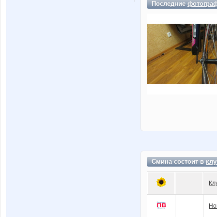
Последние
фотогра
Смина состоит в
клу
Кл
Но